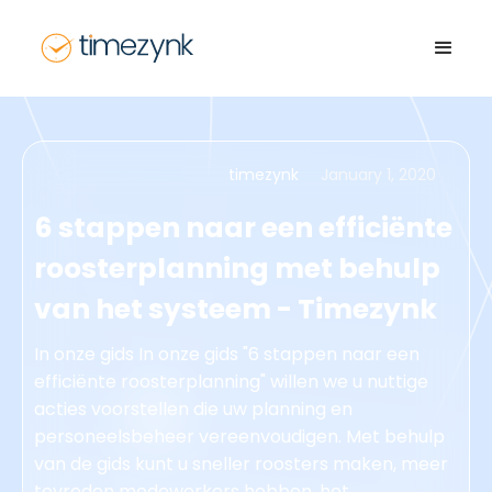
timezynk
January 1, 2020
6 stappen naar een efficiënte
roosterplanning met behulp
van het systeem - Timezynk
In onze gids In onze gids "6 stappen naar een
efficiënte roosterplanning" willen we u nuttige
acties voorstellen die uw planning en
personeelsbeheer vereenvoudigen. Met behulp
van de gids kunt u sneller roosters maken, meer
tevreden medewerkers hebben, het