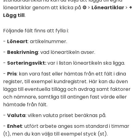
löneartiklar genom att klicka på
⚙️
>
Löneartiklar
>
+
Lägg till
.
Följande fält finns att fylla i:
-
Löneart
: artikelnummer.
-
Beskrivning
: vad löneartikeln avser.
-
Sorteringsvikt:
var i listan löneartikeln ska ligga.
-
Pris
: kan vara fast eller hämtas från ett fält i dina
register, till exempel kundregistret. Här kan du även
lägga till eventuella tillägg och avdrag samt faktorer
och nämnare, samtliga till antingen fast värde eller
hämtade från fält.
-
Valuta
: vilken valuta priset beräknas på.
-
Enhet
: utfört arbete anges som standard i timmar
(t), men du kan välja till exempel styck (st).