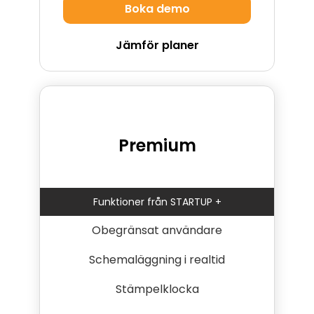
Boka demo
Jämför planer
Premium
Funktioner från STARTUP +
Obegränsat användare
Schemaläggning i realtid
Stämpelklocka