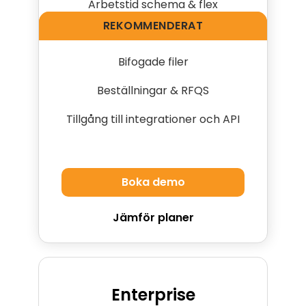
Arbetstid schema & flex
REKOMMENDERAT
REKOMENDERAT
Löner och kundavtal
Bifogade filer
Beställningar & RFQS
Tillgång till integrationer och API
Boka demo
Jämför planer
Enterprise