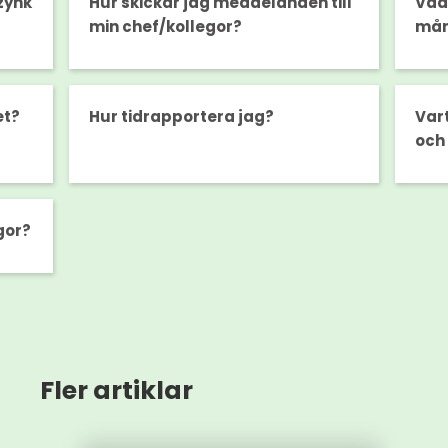
zynk
Hur skickar jag meddelanden till
Vad 
min chef/kollegor?
må
et?
Hur tidrapportera jag?
Vart
och
gor?
Fler artiklar