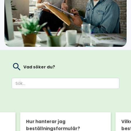
Vad söker du?
Hur hanterar jag
Vilk
beställningsformulär?
bes