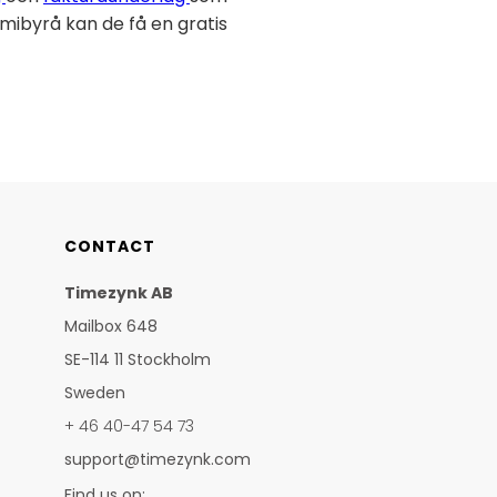
omibyrå kan de få en gratis
CONTACT
Timezynk AB
Mailbox 648
SE-114 11 Stockholm
Sweden
+ 46 40-47 54 73
support@timezynk.com
Find us on: