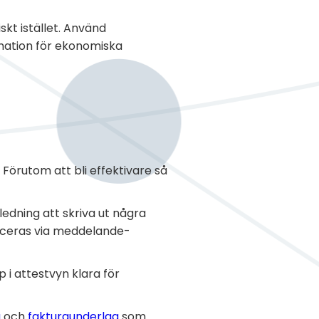
kt istället. Använd
mation för ekonomiska
örutom att bli effektivare så
ledning att skriva ut några
niceras via meddelande-
i attestvyn klara för
g
och
fakturaunderlag
som