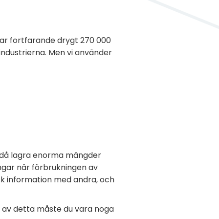
kar fortfarande drygt 270 000
industrierna. Men vi använder
ändå lagra enorma mängder
engar när förbrukningen av
isk information med andra, och
nd av detta måste du vara noga