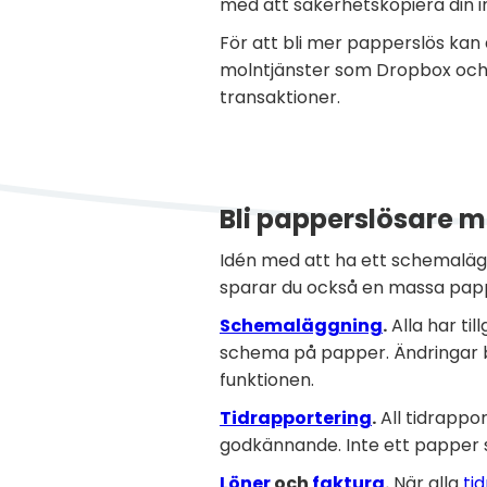
med att säkerhetskopiera din i
För att bli mer papperslös kan
molntjänster som Dropbox och 
transaktioner.
Bli papperslösare 
Idén med att ha ett schemalägg
sparar du också en massa pap
Schemaläggning
.
Alla har til
schema på papper. Ändringar bl
funktionen.
Tidrapportering
.
All tidrappo
godkännande. Inte ett papper s
Löner
och
faktura
.
När alla
ti