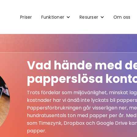
Priser
Funktioner
Resurser
Om oss
Vad hände med d
papperslösa konto
Trots fördelar som miljövänlighet, minskat 
kostnader har vi ändå inte lyckats bli pappers
Pappersförbrukningen går visserligen ner, men
hundratusentals ton med papper per år. Med 
som Timezynk, Dropbox och Google Drive kan 
papper.