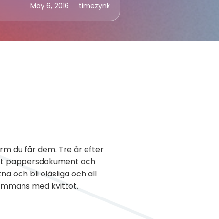
May 6, 2016
timezynk
rm du får dem. Tre år efter
 ett pappersdokument och
na och bli oläsliga och all
lsammans med kvittot.