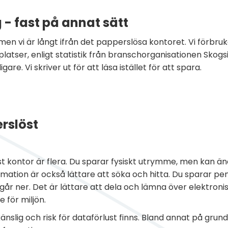
- fast på annat sätt
en vi är långt ifrån det papperslösa kontoret. Vi förbru
latser, enligt statistik från branschorganisationen Skogs
are. Vi skriver ut för att läsa istället för att spara.
rslöst
t kontor är flera. Du sparar fysiskt utrymme, men kan 
nformation är också lättare att söka och hitta. Du sparar p
 går ner. Det är lättare att dela och lämna över elektron
e för miljön.
känslig och risk för dataförlust finns. Bland annat på gru