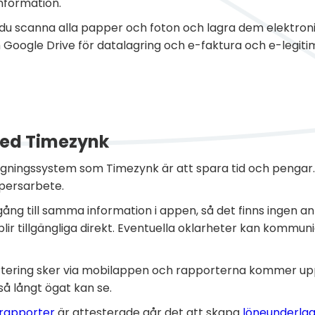
nformation.
 du scanna alla papper och foton och lagra dem elektronis
Google Drive för datalagring och e-faktura och e-legiti
med Timezynk
ningssystem som Timezynk är att spara tid och pengar. F
persarbete.
lgång till samma information i appen, så det finns ingen an
ir tillgängliga direkt. Eventuella oklarheter kan kommu
rtering sker via mobilappen och rapporterna kommer upp 
å långt ögat kan se.
drapporter
är attesterade går det att skapa
löneunderla